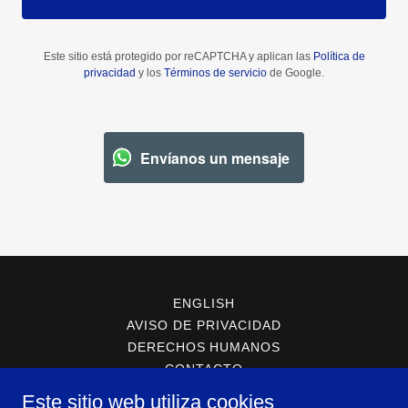
Este sitio está protegido por reCAPTCHA y aplican las
Política de
privacidad
y los
Términos de servicio
de Google.
Envíanos un mensaje
ENGLISH
AVISO DE PRIVACIDAD
DERECHOS HUMANOS
CONTACTO
POC DYNAMICS 365 SALES
Este sitio web utiliza cookies