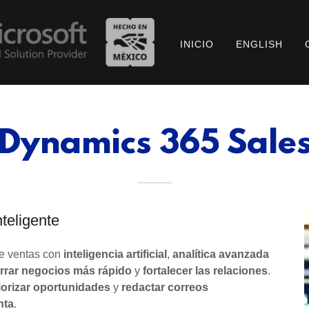
INICIO
ENGLISH
Dynamics 365 Sale
teligente
de ventas con
inteligencia artificial
,
analítica avanzada
rrar negocios más rápido
y
fortalecer las relaciones
.
iorizar oportunidades
y
redactar correos
nta
.