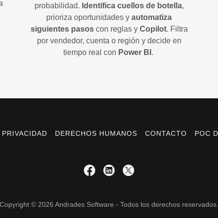
a
probabilidad.
Identifica cuellos de botella
,
prioriza oportunidades y
automatiza
siguientes pasos
con reglas y
Copilot
. Filtra
por vendedor, cuenta o región y decide en
tiempo real con
Power BI
.
 PRIVACIDAD
DERECHOS HUMANOS
CONTACTO
POC D
Copyright © 2026 Andrades Software - Todos los derechos reservados