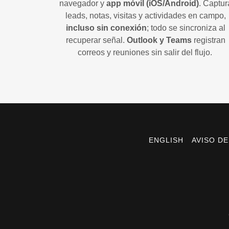
navegador y
app móvil (iOS/Android)
. Captur
leads, notas, visitas y actividades en campo,
incluso sin conexión
; todo se sincroniza al
recuperar señal.
Outlook y Teams
registran
correos y reuniones sin salir del flujo.
ENGLISH
AVISO DE